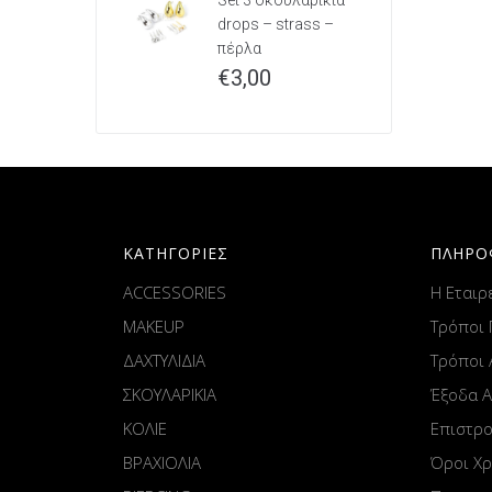
Set 3 σκουλαρίκια
drops – strass –
πέρλα
€
3,00
ΚΑΤΗΓΟΡΙΕΣ
ΠΛΗΡΟ
ACCESSORIES
Η Εταιρ
MAKEUP
Τρόποι
ΔΑΧΤΥΛΙΔΙΑ
Τρόποι
ΣΚΟΥΛΑΡΙΚΙΑ
Έξοδα 
ΚΟΛΙΕ
Επιστρ
ΒΡΑΧΙΟΛΙΑ
Όροι Χ