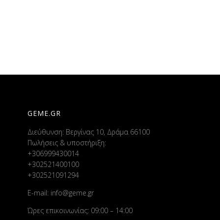
GEME.GR
Διεύθυνση: Βεργίνας 10, Δράμα 66100
Πωλήσεις & υποστήριξη:
+306999430014
+302521400100
+302521091294
E-mail:
info@geme.gr
Ώρες επικοινωνίας: 09:00 – 14:00