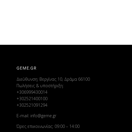
GEME.GR
Διεύθυνση: Βεργίνας 10, Δράμα 66100
Πωλήσεις & υποστήριξη:
+306999430014
+302521400100
+302521091294
E-mail:
info@geme.gr
Ώρες επικοινωνίας: 09:00 – 14:00