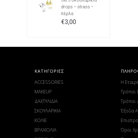
Set 3 σκουλαρίκια
drops – strass –
πέρλα
€
3,00
ΚΑΤΗΓΟΡΙΕΣ
ΠΛΗΡΟ
ACCESSORIES
Η Εταιρ
MAKEUP
Τρόποι
ΔΑΧΤΥΛΙΔΙΑ
Τρόποι
ΣΚΟΥΛΑΡΙΚΙΑ
Έξοδα 
ΚΟΛΙΕ
Επιστρ
ΒΡΑΧΙΟΛΙΑ
Όροι Χ