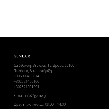
GEME.GR
Διεύθυνση: Βεργίνας 10, Δράμα 66100
Πωλήσεις & υποστήριξη:
+306999430014
+302521400100
+302521091294
E-mail:
info@geme.gr
Ώρες επικοινωνίας: 09:00 – 14:00