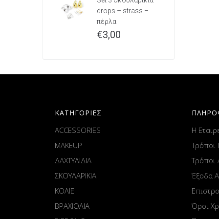
Set 3 σκουλαρίκια
drops – strass –
πέρλα
€
3,00
ΚΑΤΗΓΟΡΙΕΣ
ΠΛΗΡΟ
ACCESSORIES
Η Εταιρ
MAKEUP
Τρόποι
ΔΑΧΤΥΛΙΔΙΑ
Τρόποι
ΣΚΟΥΛΑΡΙΚΙΑ
Έξοδα 
ΚΟΛΙΕ
Επιστρ
ΒΡΑΧΙΟΛΙΑ
Όροι Χ