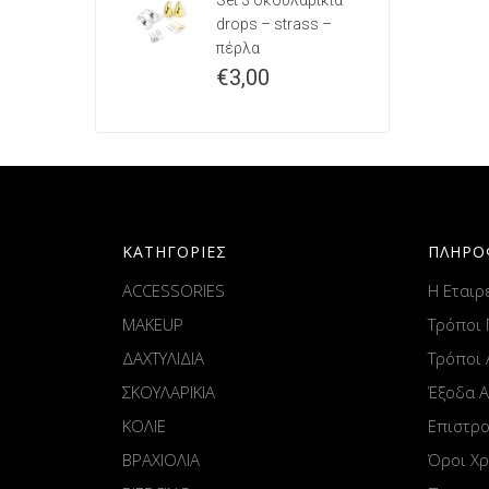
Set 3 σκουλαρίκια
drops – strass –
πέρλα
€
3,00
ΚΑΤΗΓΟΡΙΕΣ
ΠΛΗΡΟ
ACCESSORIES
Η Εταιρ
MAKEUP
Τρόποι
ΔΑΧΤΥΛΙΔΙΑ
Τρόποι
ΣΚΟΥΛΑΡΙΚΙΑ
Έξοδα 
ΚΟΛΙΕ
Επιστρ
ΒΡΑΧΙΟΛΙΑ
Όροι Χ