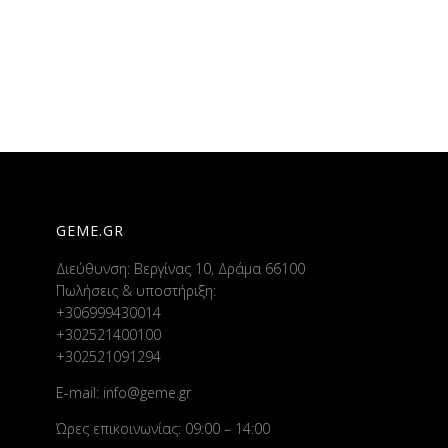
GEME.GR
Διεύθυνση: Βεργίνας 10, Δράμα 66100
Πωλήσεις & υποστήριξη:
+306999430014
+302521400100
+302521091294
E-mail:
info@geme.gr
Ώρες επικοινωνίας: 09:00 – 14:00