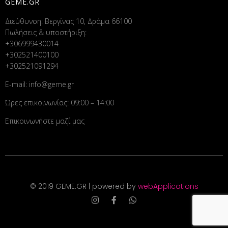
GEME.GR
Διεύθυνση: Βεργίνας 10, Δράμα 66100
Πωλήσεις & υποστήριξη:
+306999430014
+302521400100
+302521091294
E-mail:
info@geme.gr
Ώρες επικοινωνίας: 09:00 – 14:00
Επικοινωνήστε μαζί μας
© 2019 GEME.GR | powered by
webApplications