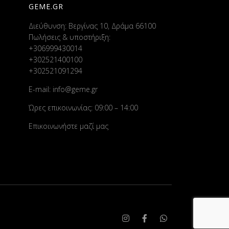
GEME.GR
Διεύθυνση: Βεργίνας 10, Δράμα 66100
Πωλήσεις & υποστήριξη:
+306999430014
+302521400100
+302521091294
E-mail:
info@geme.gr
Ώρες επικοινωνίας: 09:00 – 14:00
Επικοινωνήστε μαζί μας