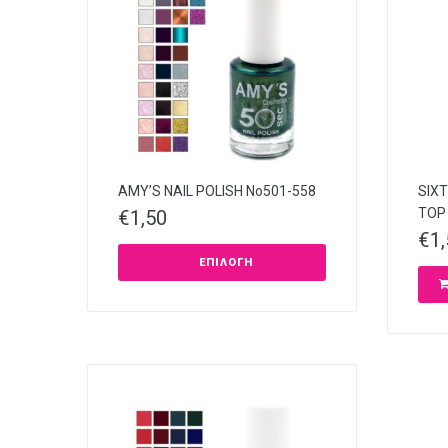
AMY’S NAIL POLISH Νο501-558
SIXT
TOP
€
1,50
€
1
ΕΠΙΛΟΓΉ