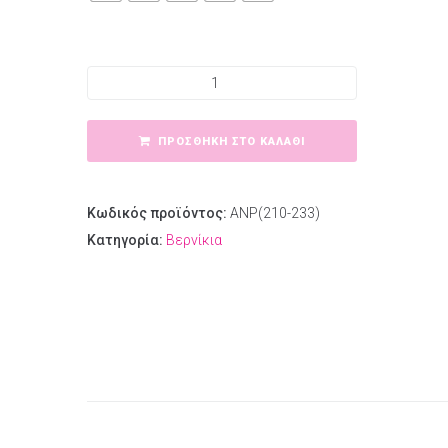
Amy's nail polish Νο210-233 ποσότητα
ΠΡΟΣΘΉΚΗ ΣΤΟ ΚΑΛΆΘΙ
Κωδικός προϊόντος:
ANP(210-233)
Κατηγορία:
Βερνίκια