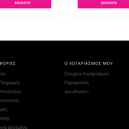
ΕΠΙΛΟΓΉ
ΕΠΙΛΟΓΉ
ΦΟΡΙΕΣ
Ο ΛΟΓΑΡΙΑΣΜΟΣ ΜΟΥ
εία
Στοιχεία Λογαριασμού
 Πληρωμής
Παραγγελίες
 Αποστολής
Διευθύνσεις
Αποστολής
οφές
ρήσης
ικά Δεδομένα