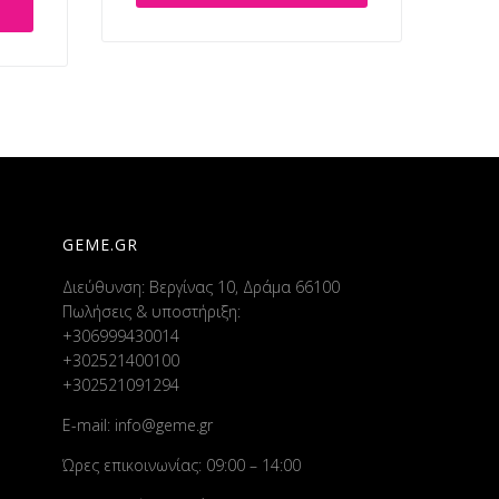
GEME.GR
Διεύθυνση: Βεργίνας 10, Δράμα 66100
Πωλήσεις & υποστήριξη:
+306999430014
+302521400100
+302521091294
E-mail:
info@geme.gr
Ώρες επικοινωνίας: 09:00 – 14:00