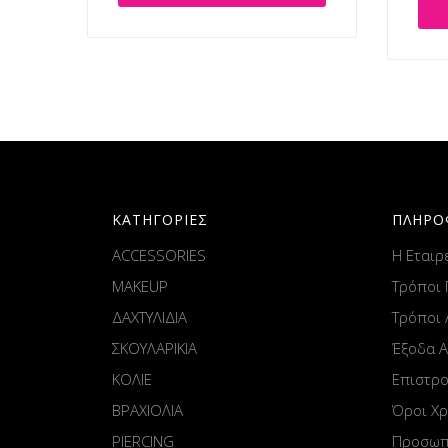
ΚΑΤΗΓΟΡΙΕΣ
ΠΛΗΡΟ
ACCESSORIES
Η Εταιρ
MAKEUP
Τρόποι
ΔΑΧΤΥΛΙΔΙΑ
Τρόποι
ΣΚΟΥΛΑΡΙΚΙΑ
Έξοδα 
ΚΟΛΙΕ
Επιστρ
ΒΡΑΧΙΟΛΙΑ
Όροι Χ
PIERCING
Προσωπ